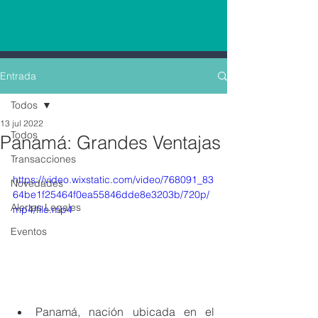
Entrada
Todos
13 jul 2022
Todos
Panamá: Grandes Ventajas
Transacciones
https://video.wixstatic.com/video/768091_83
Novedades
64be1f25464f0ea55846dde8e3203b/720p/
Alertas Legales
mp4/file.mp4
Eventos
Panamá, nación ubicada en el 