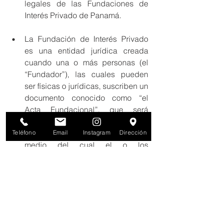
legales de las Fundaciones de 
Interés Privado de Panamá.
La Fundación de Interés Privado 
es una entidad jurídica creada 
cuando una o más personas (el 
“Fundador”), las cuales pueden 
ser físicas o jurídicas, suscriben un 
documento conocido como “el 
Acta Fundacional”, que será 
posteriormente inscrito ante el 
Registro Público de Panamá y por 
Teléfono
Email
Instagram
Dirección
medio del cual el o los 
Fundadores se obligan a crear un 
patrimonio en favor de la 
Fundación, fondo que será 
manejado por los miembros del 
Consejo Fundacional en base a lo 
estipulado en el Acta Fundacional 