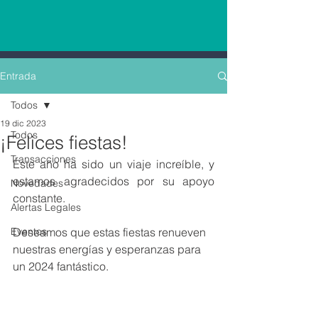
Entrada
Todos
19 dic 2023
Todos
¡Felices fiestas!
Transacciones
Este año ha sido un viaje increíble, y 
estamos agradecidos por su apoyo 
Novedades
constante. 
Alertas Legales
Eventos
Deseamos que estas fiestas renueven 
nuestras energías y esperanzas para 
un 2024 fantástico.