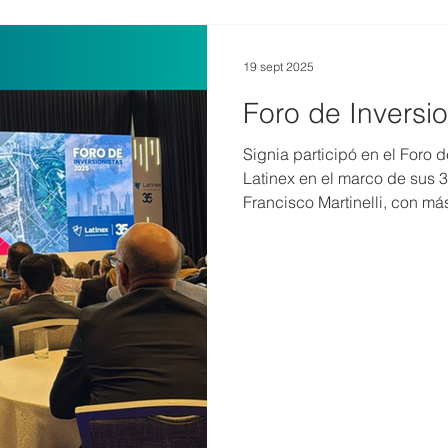
19 sept 2025
Foro de Inversi
Signia participó en el Foro 
Latinex en el marco de sus 3
Francisco Martinelli, con m
banca, financiamiento de pr
asistió como invitado a este
inversionistas y autoridades
y retos regulatorios del secto