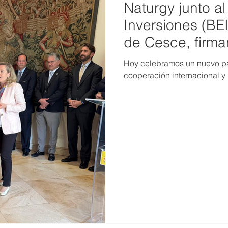
Naturgy junto a
Inversiones (BEI
de Cesce, firm
$300 millones p
Hoy celebramos un nuevo pas
ampliar las rede
cooperación internacional y 
Panamá.