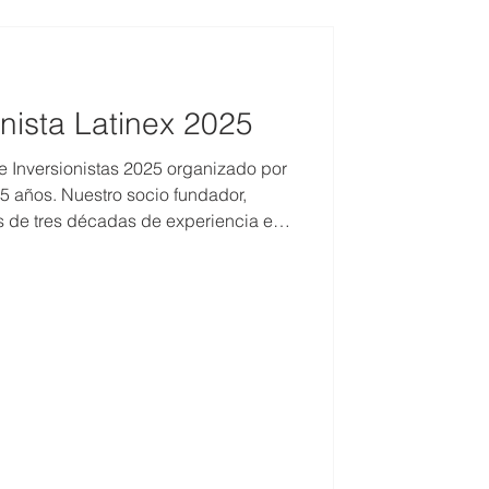
onista Latinex 2025
de Inversionistas 2025 organizado por
5 años. Nuestro socio fundador,
ás de tres décadas de experiencia en
oyectos y mercado de capitales,
 encuentro que reunió a emisores,
 financieras para analizar tendencias
r bursátil.