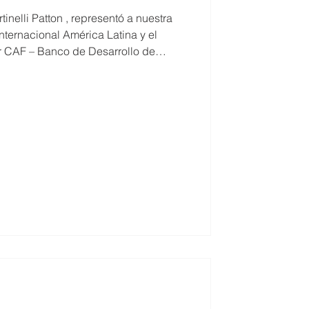
inelli Patton , representó a nuestra
nternacional América Latina y el
r CAF – Banco de Desarrollo de
 El evento, celebrado en Ciudad de
íticos, empresarios, autoridades
ncluyendo al ganador del Premio Nobel
Aghion, para debatir los principales
la región, abor