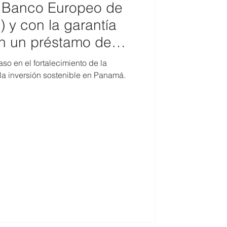
l Banco Europeo de
) y con la garantía
an un préstamo de
ara modernizar y
o en el fortalecimiento de la
s eléctricas de
la inversión sostenible en Panamá.